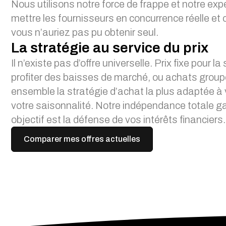
Nous utilisons notre force de frappe et notre exp
mettre les fournisseurs en concurrence réelle et 
vous n’auriez pas pu obtenir seul.
La stratégie au service du prix
Il n’existe pas d’offre universelle. Prix fixe pour la
profiter des baisses de marché, ou achats group
ensemble la stratégie d’achat la plus adaptée à vo
votre saisonnalité. Notre indépendance totale ga
objectif est la défense de vos intérêts financiers.
Comparer mes offres actuelles