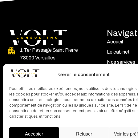
Navigat
Accueil
1 Ter Passage Saint Pierre
Le cabinet
78000 Versailles
Nos services
01 87 66 70 43
Notre méthod
Gérer le consentement
Nos clients
contact@volt-consulting.fr
Pour offrir les meilleures expériences, nous utilisons des technologies 
Actualités
les cookies pour stocker et/ou accéder aux informations des appareils. L
Linkedin
consentir à ces technologies nous permettra de traiter des données tel
comportement de navigation ou les ID uniques sur ce site. Le fait de ne
consentir ou de retirer son consentement peut avoir un effet négatif sur
caractéristiques et fonctions.
Accepter
Refuser
Voir les pré