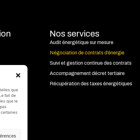
ion
Nos services
Audit énergétique sur mesure
Négociation de contrats d’énergie
Suivi et gestion continue des contrats
e
Accompagnement décret tertiaire
Récupération des taxes énergétiques
telles que
e fait de
les que le
 pas
 certaines
férences